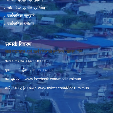
वार्षिक प्रगति प्रतिवेदन
चौमासिक प्रगति प्रतिवेदन
सार्वजनिक सुनुवाई
सार्वजनिक परीक्षण
सम्पर्क विवरण
मोदी गाउँपालिक गाउँ कार्यपालिकाको कार्यालय पातिचौर, पर्बत
फोन :- +९७७-०६७४१०१६४
इमेल :-
info@modimun.gov.np
फेसबुक पेज :-
www.facebook.com/modiruralmun
अफिसियल टुईटर पेज :-
www.twitter.com/Modiruralmun