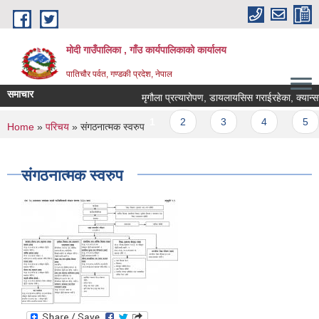
Skip to main content
मोदी गाउँपालिका , गाँउ कार्यपालिकाको कार्यालय
पातिचौर पर्वत, गण्डकी प्रदेश, नेपाल
समाचार
मृगौला प्रत्यारोपण, डायलायसिस गराईरहेका, क्यान्सर रो
Pages
1
2
3
4
5
You are here
Home
»
परिचय
» संगठनात्मक स्वरुप
संगठनात्मक स्वरुप