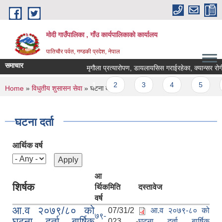
Skip to main content
मोदी गाउँपालिका , गाँउ कार्यपालिकाको कार्यालय
पातिचौर पर्वत, गण्डकी प्रदेश, नेपाल
समाचार
मृगौला प्रत्यारोपण, डायलायसिस गराईरहेका, क्यान्सर रोगी र 
Pages
1
2
3
4
5
6
You are here
Home
»
विधुतीय शुसासन सेवा
» घटना दर्ता
घटना दर्ता
आर्थिक वर्ष
आ
शिर्षक
र्थिक
मिति
दस्तावेज
वर्ष
आ.व २०७९/८० को
07/31/2
आ.व २०७९-८० को
७९-
घटना दर्ता बार्षिक
023 -
घटना दर्ता बार्षिक