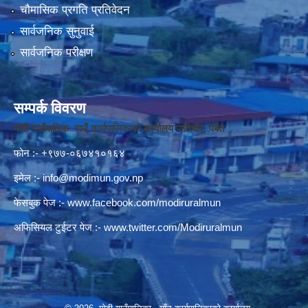
चौमासिक प्रगति प्रतिवेदन
सार्वजनिक सुनुवाई
सार्वजनिक परीक्षण
सम्पर्क विवरण
मोदी गाउँपालिक गाउँ कार्यपालिकाको कार्यालय पातिचौर, पर्बत
फोन :- +९७७-०६७४१०१६४
इमेल :-
info@modimun.gov.np
फेसबुक पेज :-
www.facebook.com/modiruralmun
अफिसियल टुईटर पेज :-
www.twitter.com/Modiruralmun