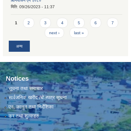
बिनियोजन ऐन २०८०
मिति:
09/26/2023 - 11:37
Pages
1
2
3
4
5
6
7
next ›
last »
अन्य
Notices
सूचना तथा समाचार
सार्वजनिक खरीद /बोलपत्र सूचना
एन, कानुन तथा निर्देशिका
कर तथा शुल्कहरु