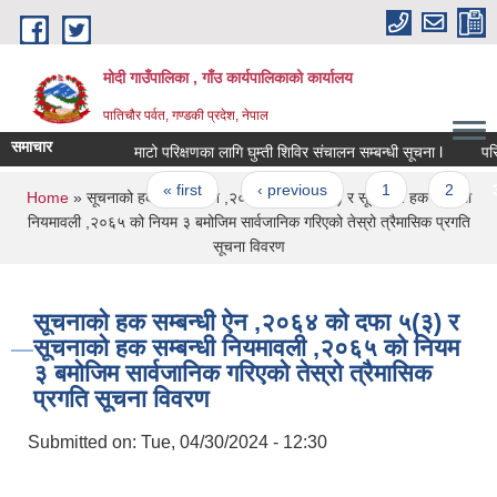
Skip to main content
मोदी गाउँपालिका , गाँउ कार्यपालिकाको कार्यालय
पातिचौर पर्वत, गण्डकी प्रदेश, नेपाल
समाचार
माटो परिक्षणका लागि घुम्ती शिविर संचालन सम्बन्धी सूचना l
परिक्षा स
Pages
« first
‹ previous
1
2
3
You are here
Home
» सूचनाको हक सम्बन्धी ऐन ,२०६४ को दफा ५(३) र सूचनाको हक सम्बन्धी
नियमावली ,२०६५ को नियम ३ बमोजिम सार्वजानिक गरिएको तेस्रो त्रैमासिक प्रगति
सूचना विवरण
सूचनाको हक सम्बन्धी ऐन ,२०६४ को दफा ५(३) र
सूचनाको हक सम्बन्धी नियमावली ,२०६५ को नियम
३ बमोजिम सार्वजानिक गरिएको तेस्रो त्रैमासिक
प्रगति सूचना विवरण
Submitted on:
Tue, 04/30/2024 - 12:30