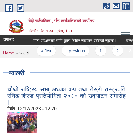
Skip to main content
मोदी गाउँपालिका , गाँउ कार्यपालिकाको कार्यालय
पातिचौर पर्वत, गण्डकी प्रदेश, नेपाल
समाचार
माटो परिक्षणका लागि घुम्ती शिविर संचालन सम्बन्धी सूचना l
परिक्षा स्थग
Pages
« first
‹ previous
1
2
3
You are here
Home
» ग्यालरी
ग्यालरी
चौथो राष्ट्रिय सभा अध्यक्ष कप तथा तेस्रो रास्ट्रपति
रनिङ शिल्ड प्रतियोगिता २०८० को उद्घाटन समारोह
l
मिति:
12/12/2023 - 12:20