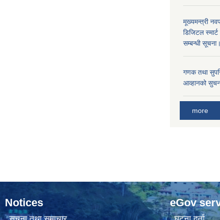
मूख्यमन्त्री नव
डिजिटल स्मार्
सम्बन्धी सूचना
गणक तथा सुपरिव
आव्हानको सुचन
more
Notices
eGov serv
सूचना तथा समाचार
घटना दर्ता