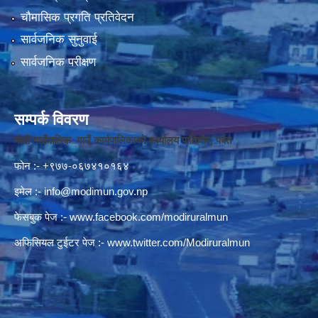
चौमासिक प्रगति प्रतिवेदन
सार्वजनिक सुनुवाई
सार्वजनिक परीक्षण
सम्पर्क विवरण
मोदी गाउँपालिक गाउँ कार्यपालिकाको कार्यालय पातिचौर, पर्बत
फोन :- +९७७-०६७४१०१६४
इमेल :-
info@modimun.gov.np
फेसबुक पेज :-
www.facebook.com/modiruralmun
अफिसियल टुईटर पेज :-
www.twitter.com/Modiruralmun