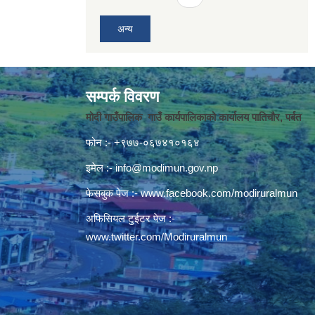
अन्य
सम्पर्क विवरण
मोदी गाउँपालिक गाउँ कार्यपालिकाको कार्यालय पातिचौर, पर्बत
फोन :- +९७७-०६७४१०१६४
इमेल :-
info@modimun.gov.np
फेसबुक पेज :-
www.facebook.com/modiruralmun
अफिसियल टुईटर पेज :-
www.twitter.com/Modiruralmun